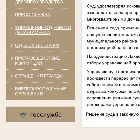
ДЕЛОПРОИЗВОДСТВО
Суд, удовлетворяя исков
законодательства при пр
ПРЕСС-СЛУЖБА
многоквартирными дома
УПРАВЛЕНИЕ СУДЕБНОГО
Решением суда признаны
ДЕПАРТАМЕНТА
для управления многоква
муниципального района,
СУДЫ СУБЪЕКТА РФ
организацией на основан
На администрацию Лахден
ПРОТИВОДЕЙСТВИЕ
отбору управляющей орг
КОРРУПЦИИ
Управляющую организацию
ОБРАЩЕНИЯ ГРАЖДАН
произвести перерасчет п
собственникам и нанима
ВНЕПРОЦЕССУАЛЬНЫЕ
открытые конкурсы по от
ОБРАЩЕНИЯ
исполнения решения суда
договорами управления 
Решение суда в законную 