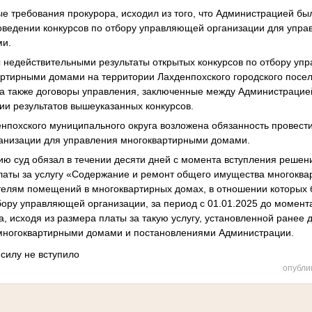
ые требования прокурора, исходил из того, что Администрацией б
оведении конкурсов по отбору управляющей организации для упра
ми.
 недействительными результаты открытых конкурсов по отбору уп
ртирными домами на территории Лахденпохского городского посе
 а также договоры управления, заключенные между Администраци
ии результатов вышеуказанных конкурсов.
похского муниципального округа возложена обязанность провести
анизации для управления многоквартирными домами.
 суд обязал в течении десяти дней с момента вступления решени
латы за услугу «Содержание и ремонт общего имущества многоква
телям помещений в многоквартирных домах, в отношении которых
бору управляющей организации, за период с 01.01.2025 до момент
, исходя из размера платы за такую услугу, установленной ранее
многоквартирными домами и постановлениями Администрации.
силу не вступило
опубли