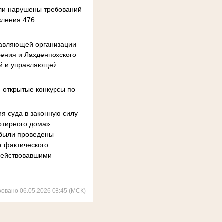
ыли нарушены требований
вления 476
равляющей организации
ления и Лахденпохского
ей и управляющей
 открытые конкурсы по
я суда в законную силу
ртирного дома»
 были проведены
а фактического
 действовавшими
ковано 06.05.2026 08:45 (МСК)