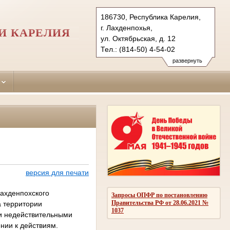
186730, Республика Карелия,
г. Лахденпохья,
И КАРЕЛИЯ
ул. Октябрьская, д. 12
Тел.: (814-50) 4-54-02
lahdenpohsky.kar@sudrf.ru
развернуть
версия для печати
Лахденпохского
Запросы ОПФР по постановлению
Правительства РФ от 28.06.2021 №
а территории
1037
ии недействительными
нии к действиям.